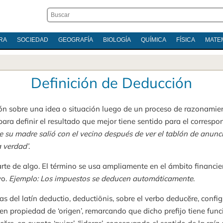
RA
SOCIEDAD
GEOGRAFÍA
BIOLOGÍA
QUÍMICA
FÍSICA
MATE
Definición de Deducción
ón sobre una idea o situación luego de un proceso de razonamient
ara definir el resultado que mejor tiene sentido para el correspo
 su madre salió con el vecino después de ver el tablón de anuncio
a verdad’
.
rte de algo. El término se usa ampliamente en el ámbito financiero
vo.
Ejemplo: Los impuestos se deducen automáticamente
.
mas del latín deductio, deductiōnis, sobre el verbo deducĕre, confi
o en propiedad de ‘origen’, remarcando que dicho prefijo tiene fun