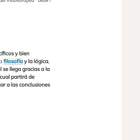
íz del indoeuropeo
*deuk-
.
íficos y bien
a
filosofía
y la lógica
,
l se llega gracias a la
cual partirá de
gar a las conclusiones