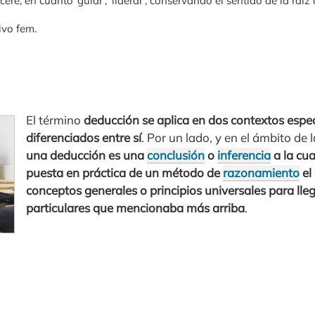
ucĕre, en cuanto ‘guiar’, ‘liderar’, conservando el sentido de la ra
ivo fem.
El término
deducción se aplica en dos contextos espec
diferenciados entre sí
. Por un lado, y en el ámbito de l
una deducción es una
conclusión
o
inferencia
a la cua
puesta en práctica de un método de
razonamiento
el 
conceptos generales o principios universales para lle
particulares que mencionaba más arriba
.