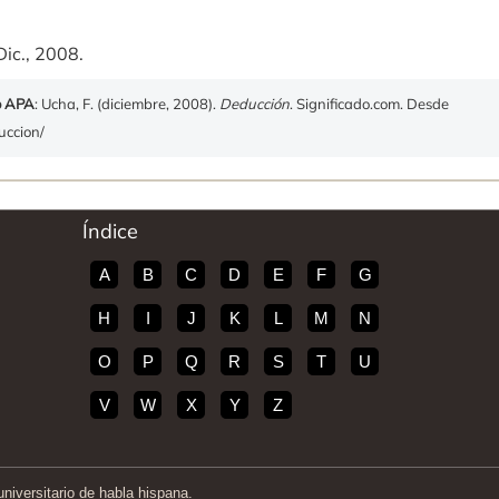
Dic., 2008.
o APA
: Ucha, F. (diciembre, 2008).
Deducción
. Significado.com. Desde
uccion/
Índice
A
B
C
D
E
F
G
H
I
J
K
L
M
N
O
P
Q
R
S
T
U
V
W
X
Y
Z
iversitario de habla hispana.