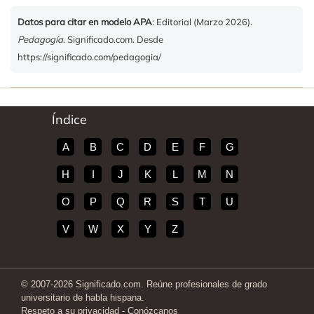
Datos para citar en modelo APA
: Editorial (Marzo 2026).
Pedagogía
. Significado.com. Desde
https://significado.com/pedagogia/
Índice
A
B
C
D
E
F
G
H
I
J
K
L
M
N
O
P
Q
R
S
T
U
V
W
X
Y
Z
© 2007-2026 Significado.com. Reúne profesionales de grado
universitario de habla hispana.
Respeto a su privacidad
-
Conózcanos