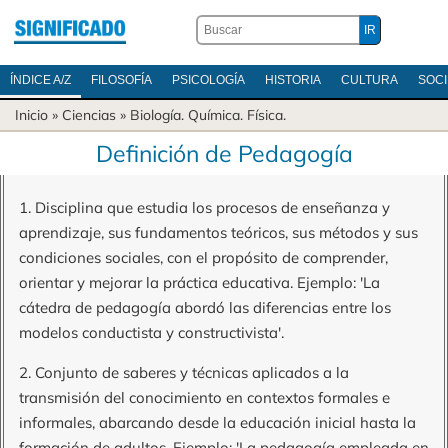
ÍNDICE A/Z
FILOSOFÍA
PSICOLOGÍA
HISTORIA
CULTURA
SOC
Inicio
»
Ciencias
»
Biología
.
Química
.
Física
.
Definición de Pedagogía
1. Disciplina que estudia los procesos de enseñanza y
aprendizaje, sus fundamentos teóricos, sus métodos y sus
condiciones sociales, con el propósito de comprender,
orientar y mejorar la práctica educativa. Ejemplo: 'La
cátedra de pedagogía abordó las diferencias entre los
modelos conductista y constructivista'.
2. Conjunto de saberes y técnicas aplicados a la
transmisión del conocimiento en contextos formales e
informales, abarcando desde la educación inicial hasta la
formación de adultos. Ejemplo: 'La pedagogía empleada en