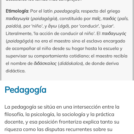
Etimología
: Por el latín
paedagogĭa
, respecto del griego
παιδαγωγία
(
paidagōgía
), constituido por
παῖς, παιδός
(
paîs,
paidós
), por 'niño', y
ἄγω
(
ágō
), por 'conducir', 'guiar'.
Literalmente, 'la acción de conducir al niño'. El
παιδαγωγός
(
paidagōgós
) no era el maestro sino el esclavo encargado
de acompañar al niño desde su hogar hasta la escuela y
supervisar su comportamiento cotidiano; el maestro recibía
el nombre de
διδάσκαλος
(
didáskalos
), de donde deriva
didáctica.
Pedagogía
La pedagogía se sitúa en una intersección entre la
filosofía, la psicología, la sociología y la práctica
docente, y esa posición fronteriza explica tanto su
riqueza como las disputas recurrentes sobre su