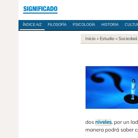
ÍNDICE A/Z
FILOSOFÍA
PSICOLOGÍA
HISTORIA
CULTU
Inicio
» Estudio »
Sociedad
dos
niveles
, por un la
manera podrá saber c