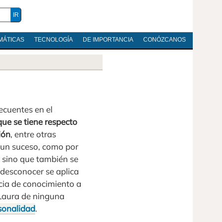
MÁTICAS
TECNOLOGÍA
DE IMPORTANCIA
CONÓZCANOS
ecuentes en el
que se tiene respecto
ión
, entre otras
 un suceso, como por
 sino que también se
 desconocer se aplica
cia de conocimiento a
a Laura de ninguna
sonalidad
.