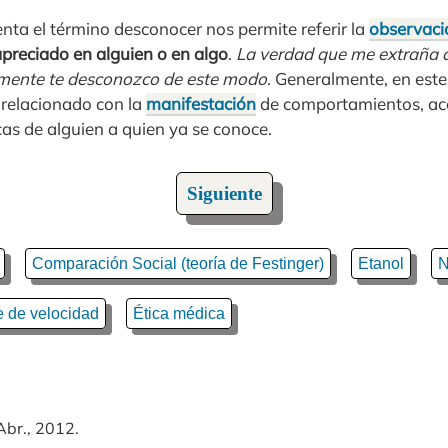
enta el término desconocer nos permite referir la
observaci
preciado en alguien o en algo
.
La verdad que me extraña d
mente te desconozco de este modo
. Generalmente, en este
relacionado con la
manifestación
de comportamientos, acc
icas de alguien a quien ya se conoce.
Siguiente
Comparación Social (teoría de Festinger)
Etanol
N
e de velocidad
Ética médica
Abr., 2012.