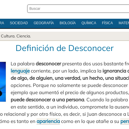
RA
SOCIEDAD
GEOGRAFÍA
BIOLOGÍA
QUÍMICA
FÍSICA
MATE
.
Cultura
.
Ciencia
.
Definición de Desconocer
La palabra
desconocer
presenta dos usos bastante fr
lenguaje
corriente, por un lado, implica la
ignorancia 
de algo, de alguien, una verdad, un hecho, una situac
opciones. Porque no solamente se puede desconocer
ejemplo que aumentó el precio de algunos productos,
puede desconocer a una persona
. Cuando la palabra
en este sentido, a un individuo, compromete la ausen
do relacional y por otro físico, es decir, si Juan desconoce 
ómo es tanto en
apariencia
como en lo que atañe a su
per