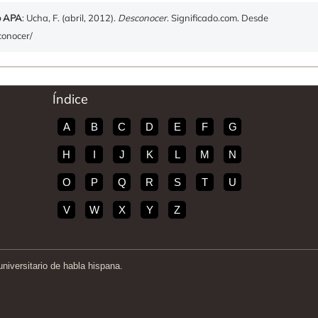
o APA
: Ucha, F. (abril, 2012).
Desconocer
. Significado.com. Desde
conocer/
Índice
A
B
C
D
E
F
G
H
I
J
K
L
M
N
O
P
Q
R
S
T
U
V
W
X
Y
Z
iversitario de habla hispana.