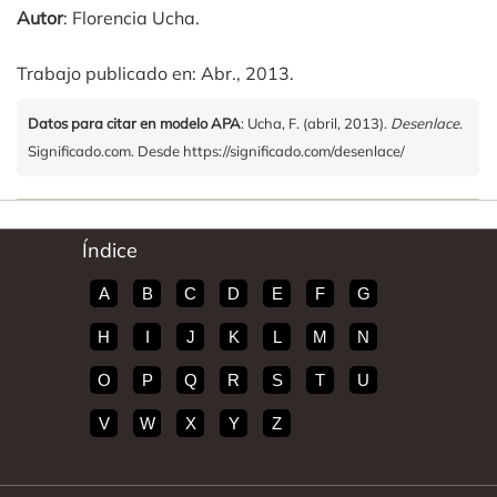
Autor
: Florencia Ucha.
Trabajo publicado en: Abr., 2013.
Datos para citar en modelo APA
: Ucha, F. (abril, 2013).
Desenlace
.
Significado.com. Desde https://significado.com/desenlace/
Índice
A
B
C
D
E
F
G
H
I
J
K
L
M
N
O
P
Q
R
S
T
U
V
W
X
Y
Z