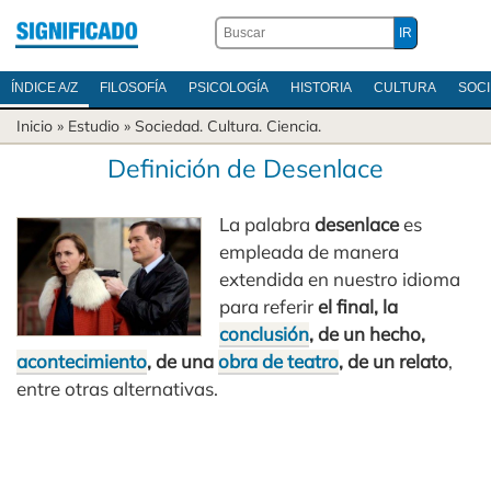
ÍNDICE A/Z
FILOSOFÍA
PSICOLOGÍA
HISTORIA
CULTURA
SOC
Inicio
» Estudio »
Sociedad
.
Cultura
.
Ciencia
.
Definición de Desenlace
La palabra
desenlace
es
empleada de manera
extendida en nuestro idioma
para referir
el final, la
conclusión
, de un hecho,
acontecimiento
, de una
obra de teatro
, de un relato
,
entre otras alternativas.