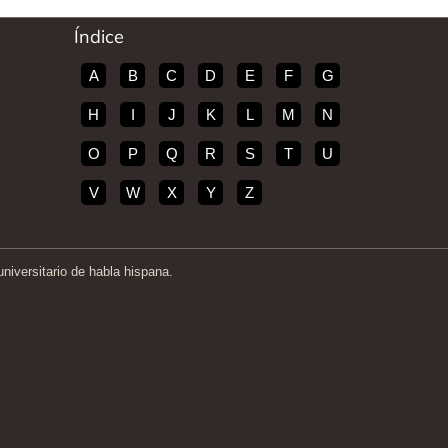
Índice
A
B
C
D
E
F
G
H
I
J
K
L
M
N
O
P
Q
R
S
T
U
V
W
X
Y
Z
iversitario de habla hispana.