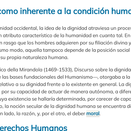
como inherente a la condición hum
nidad occidental, la idea de la dignidad atraviesa un proce
tributo característico de la humanidad en cuanto tal. En 
n rasgo que los hombres adquieren por su filiación divina 
ismo modo, aquella tampoco depende de la posición social d
su propia naturaleza humana.
ico della Mirandola (1469-1533), Discurso sobre la digni
de las bases fundacionales del Humanismo—, otorgaba a l
elativo a su dignidad frente a lo existente en general. La d
por su capacidad de actuar de manera autónoma, a difere
cuya existencia se hallaría determinada, por carecer de cap
do, la noción secular de la dignidad humana se encuentra 
 lado, la razón, y, por el otro, el deber
moral
.
Derechos Humanos