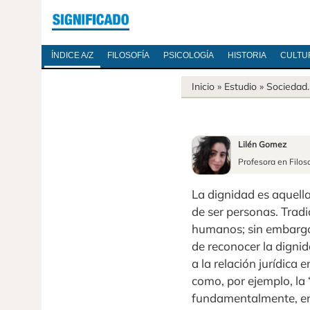
ÍNDICE A/Z
FILOSOFÍA
PSICOLOGÍA
HISTORIA
CULTU
Inicio
» Estudio »
Sociedad
Lilén Gomez
Profesora en Filos
La dignidad es aquella
de ser personas. Trad
humanos; sin embargo,
de reconocer la digni
a la relación jurídic
como, por ejemplo, la
fundamentalmente, en 