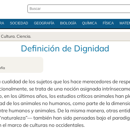
RA
SOCIEDAD
GEOGRAFÍA
BIOLOGÍA
QUÍMICA
FÍSICA
MATE
.
Cultura
.
Ciencia
.
Definición de Dignidad
ofía
 cualidad de los sujetos que los hace merecedores de respe
icionalmente, se trata de una noción asignada intrínsecame
 en los últimos años, los estudios críticos animales han p
dad de los animales no humanos, como parte de la dimensi
a entre humanos y animales. De la misma manera, otras en
 “naturaleza”— también han sido pensadas bajo el paradig
el marco de culturas no occidentales.