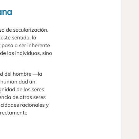
ana
so de secularización,
este sentido, la
y pasa a ser inherente
e los individuos, sino
dad del hombre —la
a humanidad un
ignidad de los seres
ncia de otros seres
acidades racionales y
directamente