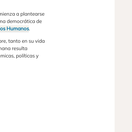
omienza a plantearse
rma democrática de
hos Humanos
.
re, tanto en su vida
mana resulta
icas, políticas y