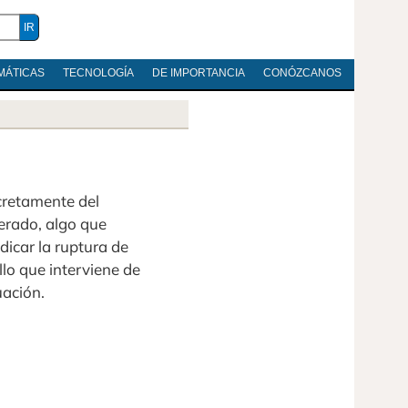
MÁTICAS
TECNOLOGÍA
DE IMPORTANCIA
CONÓZCANOS
ncretamente del
erado, algo que
dicar la ruptura de
llo que interviene de
uación.