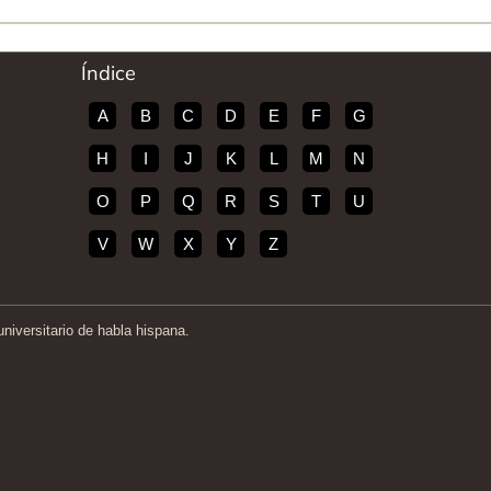
Índice
A
B
C
D
E
F
G
H
I
J
K
L
M
N
O
P
Q
R
S
T
U
V
W
X
Y
Z
iversitario de habla hispana.