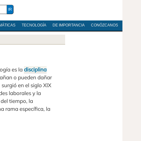
MÁTICAS
TECNOLOGÍA
DE IMPORTANCIA
CONÓZCANOS
ogía es la
disciplina
 dañan o pueden dañar
surgió en el siglo XlX
des laborales y la
del tiempo, la
a rama específica, la