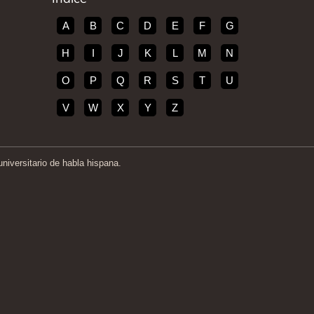
A
B
C
D
E
F
G
H
I
J
K
L
M
N
O
P
Q
R
S
T
U
V
W
X
Y
Z
iversitario de habla hispana.