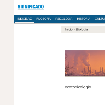
ÍNDICE A/Z
FILOSOFÍA
PSICOLOGÍA
HISTORIA
CULTU
Inicio
»
Biología
ecotoxicología.