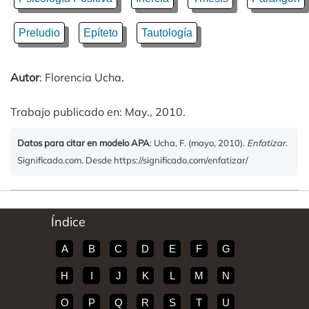
Preludio
Epíteto
Tautología
Autor
: Florencia Ucha.
Trabajo publicado en: May., 2010.
Datos para citar en modelo APA
: Ucha, F. (mayo, 2010).
Enfatizar
.
Significado.com. Desde https://significado.com/enfatizar/
Índice
A
B
C
D
E
F
G
H
I
J
K
L
M
N
O
P
Q
R
S
T
U