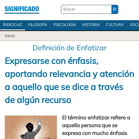
ÍNDICE A/Z
FILOSOFÍA
PSICOLOGÍA
HISTORIA
CULTURA
SOC
Inicio
Definición de Enfatizar
Expresarse con énfasis,
aportando relevancia y atención
a aquello que se dice a través
de algún recurso
El término enfatizar refiere a
aquella persona que se
expresa con mucho énfasis
.