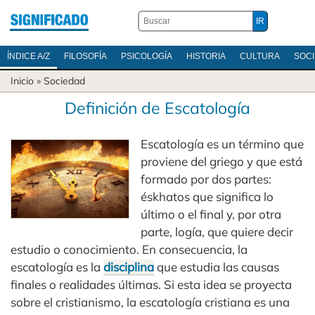
ÍNDICE A/Z
FILOSOFÍA
PSICOLOGÍA
HISTORIA
CULTURA
SOC
Inicio
»
Sociedad
Definición de Escatología
Escatología es un término que
proviene del griego y que está
formado por dos partes:
éskhatos que significa lo
último o el final y, por otra
parte, logía, que quiere decir
estudio o conocimiento. En consecuencia, la
escatología es la
disciplina
que estudia las causas
finales o realidades últimas. Si esta idea se proyecta
sobre el cristianismo, la escatología cristiana es una