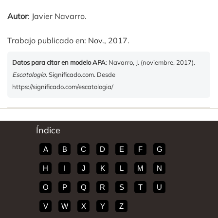
Autor
: Javier Navarro.
Trabajo publicado en: Nov., 2017.
Datos para citar en modelo APA
: Navarro, J. (noviembre, 2017).
Escatología
. Significado.com. Desde
https://significado.com/escatologia/
Índice
A
B
C
D
E
F
G
H
I
J
K
L
M
N
O
P
Q
R
S
T
U
V
W
X
Y
Z