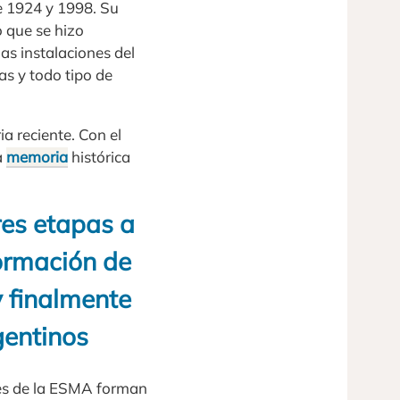
e 1924 y 1998. Su
o que se hizo
las instalaciones del
as y todo tipo de
a reciente. Con el
a
memoria
histórica
res etapas a
formación de
y finalmente
gentinos
nes de la ESMA forman