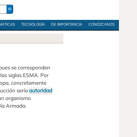
MÁTICAS
TECNOLOGÍA
DE IMPORTANCIA
CONÓZCANOS
, pues se corresponden
 las siglas ESMA. Por
uropa, concretamente
ucción sería
autoridad
 un organismo
 la Armada.