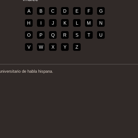
A
B
C
D
E
F
G
H
I
J
K
L
M
N
O
P
Q
R
S
T
U
V
W
X
Y
Z
iversitario de habla hispana.