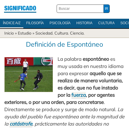
ÍNDICE A/Z
FILOSOFÍA
PSICOLOGÍA
HISTORIA
CULTURA
SOC
Inicio
» Estudio »
Sociedad
.
Cultura
.
Ciencia
.
Definición de Espontáneo
La palabra
espontáneo
es
muy usada en nuestro idioma
para expresar
aquello que se
realiza de manera voluntaria,
es decir, que no fue instado
por la
fuerza
, por agentes
exteriores, o por una orden, para concretarse
.
Directamente se produce y surge de modo natural.
La
ayuda del pueblo fue espontánea ante la magnitud de
la
catástrofe
, prácticamente las autoridades no