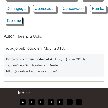
Demagogia
Ubersexual
Coacervado
Rumba
Taoísmo
Autor
: Florencia Ucha.
Trabajo publicado en: May., 2013.
Datos para citar en modelo APA
: Ucha, F. (mayo, 2013).
Espontáneo
. Significado.com. Desde
https://significado.com/espontaneo/
Índice
A
B
C
D
E
F
G