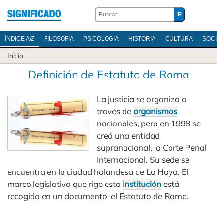
ÍNDICE A/Z
FILOSOFÍA
PSICOLOGÍA
HISTORIA
CULTURA
SOC
Inicio
Definición de Estatuto de Roma
La justicia se organiza a
través de
organismos
nacionales, pero en 1998 se
creó una entidad
supranacional, la Corte Penal
Internacional. Su sede se
encuentra en la ciudad holandesa de La Haya. El
marco legislativo que rige esta
institución
está
recogido en un documento, el Estatuto de Roma.