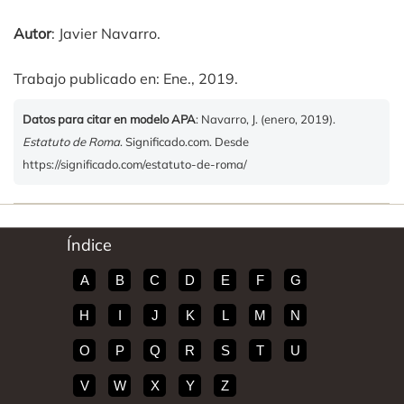
Autor
: Javier Navarro.
Trabajo publicado en: Ene., 2019.
Datos para citar en modelo APA
: Navarro, J. (enero, 2019).
Estatuto de Roma
. Significado.com. Desde
https://significado.com/estatuto-de-roma/
Índice
A
B
C
D
E
F
G
H
I
J
K
L
M
N
O
P
Q
R
S
T
U
V
W
X
Y
Z