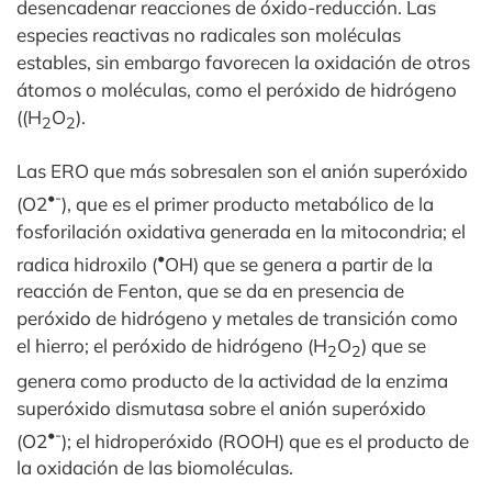
desencadenar reacciones de óxido-reducción. Las
especies reactivas no radicales son moléculas
estables, sin embargo favorecen la oxidación de otros
átomos o moléculas, como el peróxido de hidrógeno
((H
O
).
2
2
Las ERO que más sobresalen son el anión superóxido
•-
(O2
), que es el primer producto metabólico de la
fosforilación oxidativa generada en la mitocondria; el
•
radica hidroxilo (
OH) que se genera a partir de la
reacción de Fenton, que se da en presencia de
peróxido de hidrógeno y metales de transición como
el hierro; el peróxido de hidrógeno (H
O
) que se
2
2
genera como producto de la actividad de la enzima
superóxido dismutasa sobre el anión superóxido
•-
(O2
); el hidroperóxido (ROOH) que es el producto de
la oxidación de las biomoléculas.