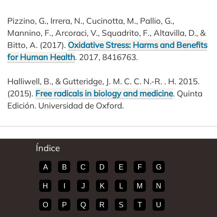
Pizzino, G., Irrera, N., Cucinotta, M., Pallio, G.,
Mannino, F., Arcoraci, V., Squadrito, F., Altavilla, D., &
Bitto, A. (2017).
Oxidative Stress: Harms and Benefits
for Human Health
. 2017, 8416763.
Halliwell, B., & Gutteridge, J. M. C. C. N.-R. . H. 2015.
(2015).
Free radicals in biology and medicine
. Quinta
Edición. Universidad de Oxford.
Índice
A
B
C
D
E
F
G
H
I
J
K
L
M
N
O
P
Q
R
S
T
U