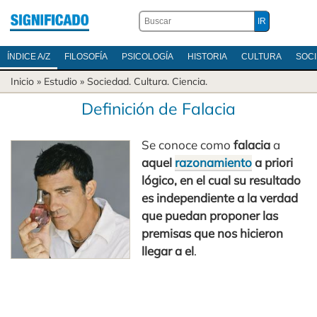
ÍNDICE A/Z
FILOSOFÍA
PSICOLOGÍA
HISTORIA
CULTURA
SOC
Inicio
» Estudio »
Sociedad
.
Cultura
.
Ciencia
.
Definición de Falacia
Se conoce como
falacia
a
aquel
razonamiento
a priori
lógico, en el cual su resultado
es independiente a la verdad
que puedan proponer las
premisas que nos hicieron
llegar a el
.