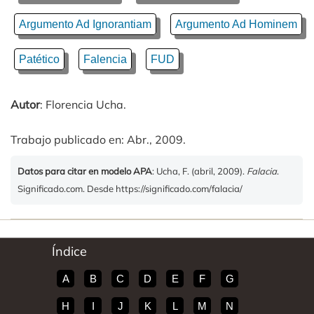
Argumento Ad Ignorantiam
Argumento Ad Hominem
Patético
Falencia
FUD
Autor
: Florencia Ucha.
Trabajo publicado en: Abr., 2009.
Datos para citar en modelo APA
: Ucha, F. (abril, 2009).
Falacia
.
Significado.com. Desde https://significado.com/falacia/
Índice
A
B
C
D
E
F
G
H
I
J
K
L
M
N