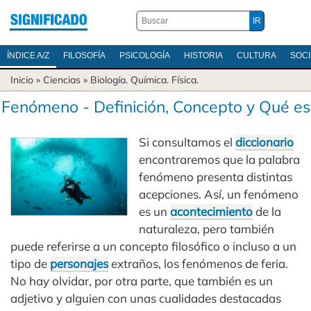
ÍNDICE A/Z
FILOSOFÍA
PSICOLOGÍA
HISTORIA
CULTURA
SOC
Inicio
»
Ciencias
»
Biología
.
Química
.
Física
.
Fenómeno - Definición, Concepto y Qué es
Si consultamos el
diccionario
encontraremos que la palabra
fenómeno presenta distintas
acepciones. Así, un fenómeno
es un
acontecimiento
de la
naturaleza, pero también
puede referirse a un concepto filosófico o incluso a un
tipo de
personajes
extraños, los fenómenos de feria.
No hay olvidar, por otra parte, que también es un
adjetivo y alguien con unas cualidades destacadas