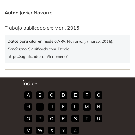
Autor
: Javier Navarro.
Trabajo publicado en: Mar., 2016.
Datos para citar en modelo APA
: Navarro, J. (marzo, 2016).
Fenómeno
. Significado.com. Desde
https://significado.com/fenomeno/
Índice
A
B
C
D
E
F
G
H
I
J
K
L
M
N
O
P
Q
R
S
T
U
V
W
X
Y
Z