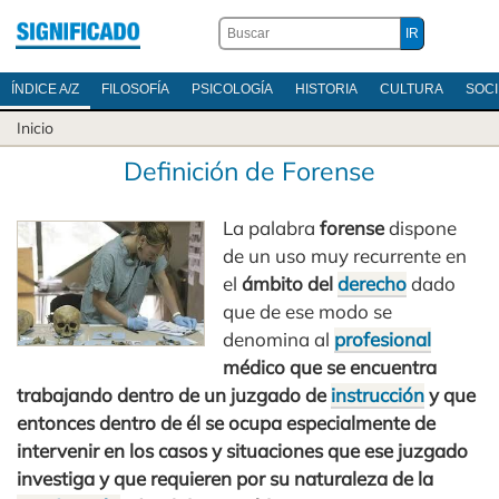
ÍNDICE A/Z
FILOSOFÍA
PSICOLOGÍA
HISTORIA
CULTURA
SOC
Inicio
Definición de Forense
La palabra
forense
dispone
de un uso muy recurrente en
el
ámbito del
derecho
dado
que de ese modo se
denomina al
profesional
médico que se encuentra
trabajando dentro de un juzgado de
instrucción
y que
entonces dentro de él se ocupa especialmente de
intervenir en los casos y situaciones que ese juzgado
investiga y que requieren por su naturaleza de la