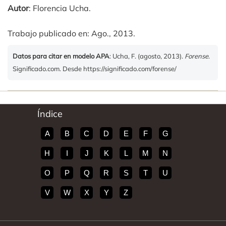
Autor
: Florencia Ucha.
Trabajo publicado en: Ago., 2013.
Datos para citar en modelo APA
: Ucha, F. (agosto, 2013).
Forense
.
Significado.com. Desde https://significado.com/forense/
Índice
A
B
C
D
E
F
G
H
I
J
K
L
M
N
O
P
Q
R
S
T
U
V
W
X
Y
Z