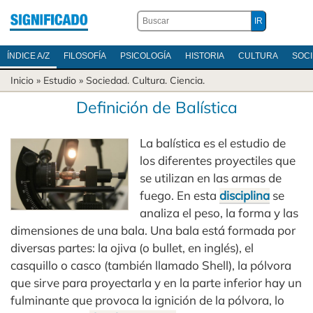
ÍNDICE A/Z
FILOSOFÍA
PSICOLOGÍA
HISTORIA
CULTURA
SOC
Inicio
» Estudio »
Sociedad
.
Cultura
.
Ciencia
.
Definición de Balística
La balística es el estudio de
los diferentes proyectiles que
se utilizan en las armas de
fuego. En esta
disciplina
se
analiza el peso, la forma y las
dimensiones de una bala. Una bala está formada por
diversas partes: la ojiva (o bullet, en inglés), el
casquillo o casco (también llamado Shell), la pólvora
que sirve para proyectarla y en la parte inferior hay un
fulminante que provoca la ignición de la pólvora, lo