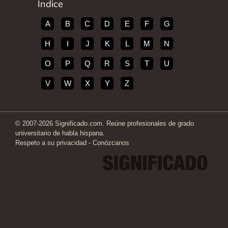
Índice
A
B
C
D
E
F
G
H
I
J
K
L
M
N
O
P
Q
R
S
T
U
V
W
X
Y
Z
© 2007-2026 Significado.com. Reúne profesionales de grado
universitario de habla hispana.
Respeto a su privacidad
-
Conózcanos