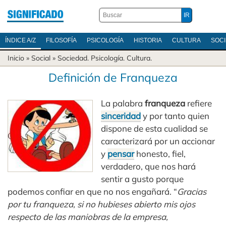
ÍNDICE A/Z
FILOSOFÍA
PSICOLOGÍA
HISTORIA
CULTURA
SOC
Inicio
» Social »
Sociedad
.
Psicología
.
Cultura
.
Definición de Franqueza
La palabra
franqueza
refiere
sinceridad
y por tanto quien
dispone de esta cualidad se
caracterizará por un accionar
y
pensar
honesto, fiel,
verdadero, que nos hará
sentir a gusto porque
podemos confiar en que no nos engañará. “
Gracias
por tu franqueza, si no hubieses abierto mis ojos
respecto de las maniobras de la empresa,