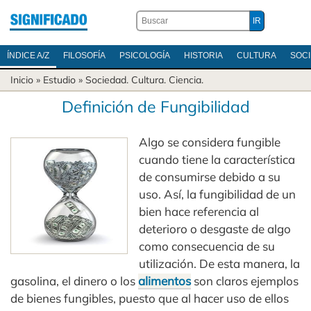
ÍNDICE A/Z
FILOSOFÍA
PSICOLOGÍA
HISTORIA
CULTURA
SOC
Inicio
» Estudio »
Sociedad
.
Cultura
.
Ciencia
.
Definición de Fungibilidad
Algo se considera fungible
cuando tiene la característica
de consumirse debido a su
uso. Así, la fungibilidad de un
bien hace referencia al
deterioro o desgaste de algo
como consecuencia de su
utilización. De esta manera, la
gasolina, el dinero o los
alimentos
son claros ejemplos
de bienes fungibles, puesto que al hacer uso de ellos