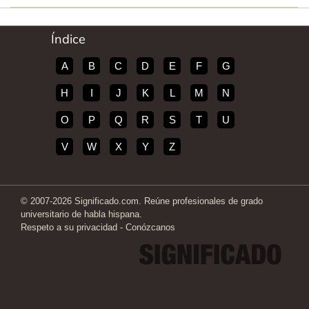
Índice
A
B
C
D
E
F
G
H
I
J
K
L
M
N
O
P
Q
R
S
T
U
V
W
X
Y
Z
© 2007-2026 Significado.com. Reúne profesionales de grado
universitario de habla hispana.
Respeto a su privacidad
-
Conózcanos