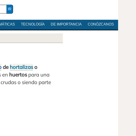
MÁTICAS
TECNOLOGÍA
DE IMPORTANCIA
CONÓZCANOS
o
de
hortalizas
o
s en
huertos
para una
 crudas o siendo parte