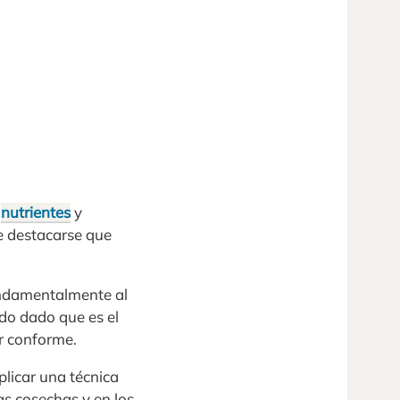
n
nutrientes
y
e destacarse que
fundamentalmente al
ado dado que es el
er conforme.
plicar una técnica
as cosechas y en los