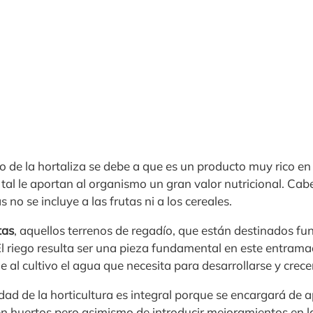
vo de la hortaliza se debe a que es un producto muy rico e
tal le aportan al organismo un gran valor nutricional. Cab
s no se incluye a las frutas ni a los cereales.
tas
, aquellos terrenos de regadío, que están destinados 
 El riego resulta ser una pieza fundamental en este entram
 al cultivo el agua que necesita para desarrollarse y crec
dad de la horticultura es integral porque se encargará de a
en huertos pero asimismo de introducir mejoramientos en l