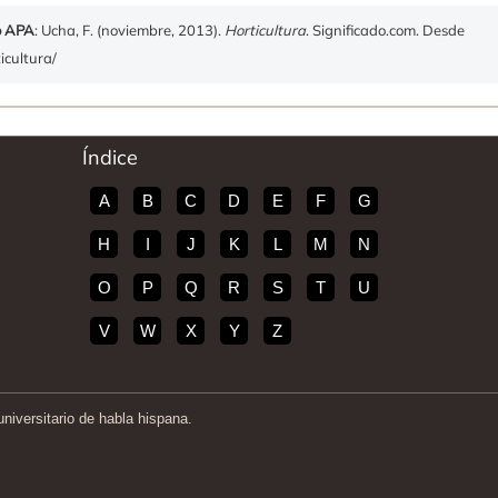
o APA
: Ucha, F. (noviembre, 2013).
Horticultura
. Significado.com. Desde
icultura/
Índice
A
B
C
D
E
F
G
H
I
J
K
L
M
N
O
P
Q
R
S
T
U
V
W
X
Y
Z
iversitario de habla hispana.