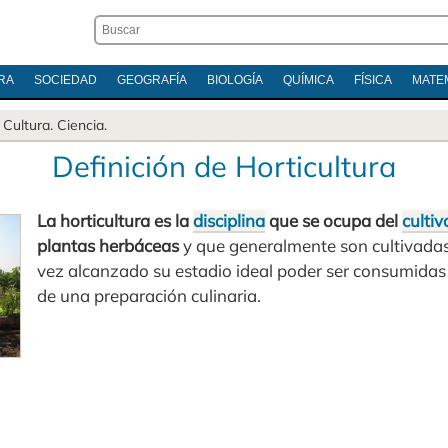
RA
SOCIEDAD
GEOGRAFÍA
BIOLOGÍA
QUÍMICA
FÍSICA
MATE
.
Cultura
.
Ciencia
.
Definición de Horticultura
La horticultura es la
disciplina
que se ocupa del
cultiv
plantas herbáceas
y que generalmente son cultivada
vez alcanzado su estadio ideal poder ser consumidas
de una preparación culinaria.