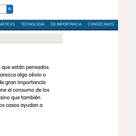
MÁTICAS
TECNOLOGÍA
DE IMPORTANCIA
CONÓZCANOS
os que están pensados
parezca algo obvio o
 de gran importancia
ene el consumo de los
 sino que también
os casos ayudan a