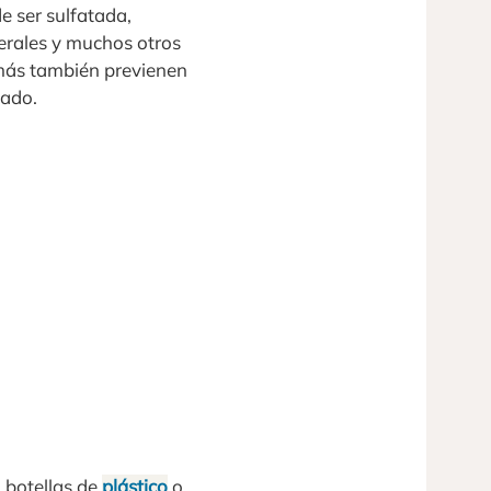
e ser sulfatada,
nerales y muchos otros
emás también previenen
tado.
 botellas de
plástico
o