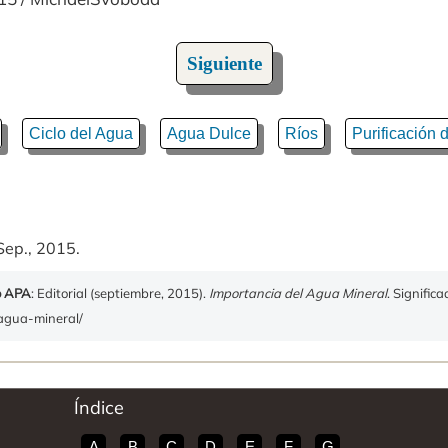
Siguiente
Ciclo del Agua
Agua Dulce
Ríos
Purificación 
Sep., 2015.
o APA
: Editorial (septiembre, 2015).
Importancia del Agua Mineral
. Signific
-agua-mineral/
Índice
A
B
C
D
E
F
G