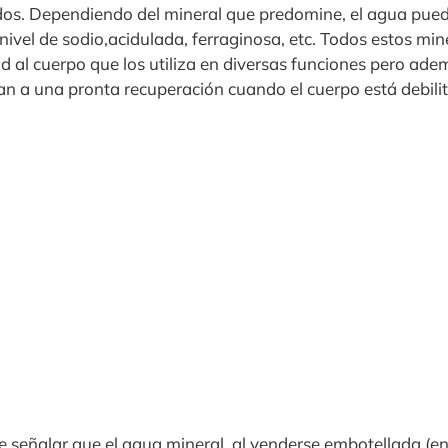
uidos. Dependiendo del mineral que predomine, el agua pued
ivel de sodio,acidulada, ferraginosa, etc. Todos estos mi
d al cuerpo que los utiliza en diversas funciones pero ad
 a una pronta recuperación cuando el cuerpo está debili
 señalar que el agua mineral, al venderse embotellada (en