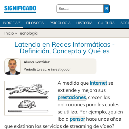
ÍNDICE A/Z
FILOSOFÍA
PSICOLOGÍA
HISTORIA
CULTURA
SOC
Inicio
»
Tecnología
Latencia en Redes Informáticas -
Definición, Concepto y Qué es
Alsina Gonzàlez
Periodista esp. e investigador
A medida que
Internet
se
extiende y mejora sus
prestaciones
, crecen las
aplicaciones para las cuales
se utiliza. Por ejemplo, ¿quién
iba a
pensar
hace unos años
que existirían los servicios de streaming de vídeo?