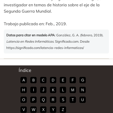
investigador en temas de historia sobre el eje de la
Segunda Guerra Mundial.
Trabajo publicado en: Feb., 2019.
Datos para citar en modelo APA
: Gonzàlez, G. A. (febrero, 2019).
Latencia en Redes Informáticas
. Significado.com. Desde
https://significado.com/latencia-redes-informaticas/
Índice
A
B
C
D
E
F
G
H
I
J
K
L
M
N
O
P
Q
R
S
T
U
V
W
X
Y
Z