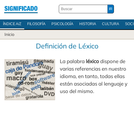
ÍNDICE A/Z
FILOSOFÍA
PSICOLOGÍA
HISTORIA
CULTURA
SOC
Inicio
Definición de Léxico
La palabra
léxico
dispone de
varias referencias en nuestro
idioma, en tanto, todas ellas
están asociadas al lenguaje y
uso del mismo.