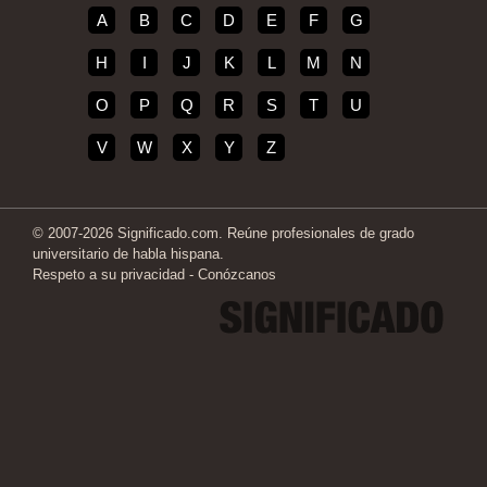
A
B
C
D
E
F
G
H
I
J
K
L
M
N
O
P
Q
R
S
T
U
V
W
X
Y
Z
© 2007-2026 Significado.com. Reúne profesionales de grado
universitario de habla hispana.
Respeto a su privacidad
-
Conózcanos