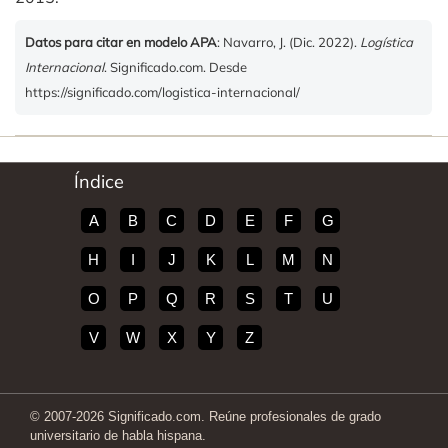
Datos para citar en modelo APA
: Navarro, J. (Dic. 2022).
Logística
Internacional
. Significado.com. Desde
https://significado.com/logistica-internacional/
Índice
A
B
C
D
E
F
G
H
I
J
K
L
M
N
O
P
Q
R
S
T
U
V
W
X
Y
Z
© 2007-2026 Significado.com. Reúne profesionales de grado
universitario de habla hispana.