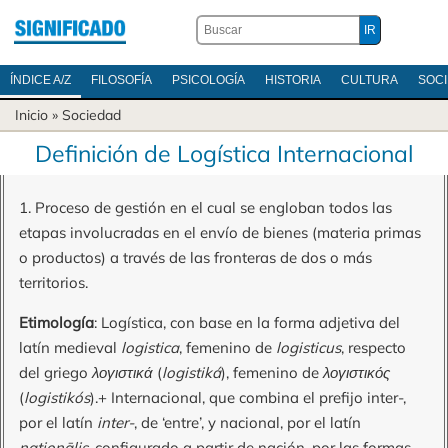
ÍNDICE A/Z
FILOSOFÍA
PSICOLOGÍA
HISTORIA
CULTURA
SOC
Inicio
»
Sociedad
Definición de Logística Internacional
1. Proceso de gestión en el cual se engloban todos las
etapas involucradas en el envío de bienes (materia primas
o productos) a través de las fronteras de dos o más
territorios.
Etimología
: Logística, con base en la forma adjetiva del
latín medieval
logistica
, femenino de
logisticus
, respecto
del griego
λογιστικά
(
logistiká
), femenino de
λογιστικός
(
logistikós
).+ Internacional, que combina el prefijo inter-,
por el latín
inter-
, de ‘entre’, y nacional, por el latín
nationālis
, configurado a partir de nación, por las formas