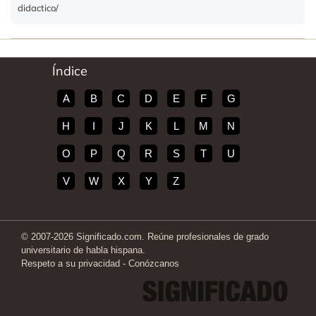
didactico/
Índice
A
B
C
D
E
F
G
H
I
J
K
L
M
N
O
P
Q
R
S
T
U
V
W
X
Y
Z
© 2007-2026 Significado.com. Reúne profesionales de grado
universitario de habla hispana.
Respeto a su privacidad
-
Conózcanos