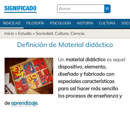
ÍNDICE A/Z
FILOSOFÍA
PSICOLOGÍA
HISTORIA
CULTURA
SOC
Inicio
» Estudio »
Sociedad
.
Cultura
.
Ciencia
.
Definición de Material didáctico
Un
material didáctico
es aquel
dispositivo, elemento,
diseñado y fabricado con
especiales características
para así hacer más sencillo
los procesos de enseñanza y
de
aprendizaje
.