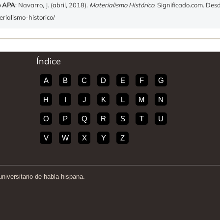
o APA
: Navarro, J. (abril, 2018).
Materialismo Histórico
. Significado.com. Des
erialismo-historico/
Índice
A
B
C
D
E
F
G
H
I
J
K
L
M
N
O
P
Q
R
S
T
U
V
W
X
Y
Z
iversitario de habla hispana.