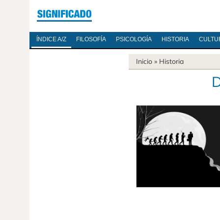
ÍNDICE A/Z
FILOSOFÍA
PSICOLOGÍA
HISTORIA
CULTU
Inicio
»
Historia
D