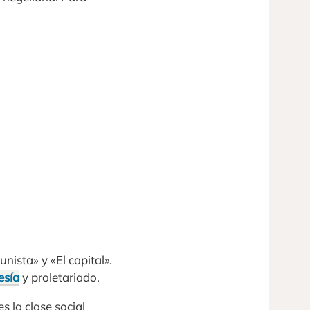
nista» y «El capital».
esía
y proletariado.
s la clase social