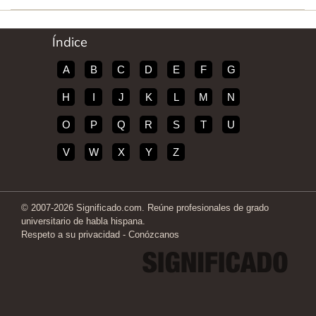
Índice
A
B
C
D
E
F
G
H
I
J
K
L
M
N
O
P
Q
R
S
T
U
V
W
X
Y
Z
© 2007-2026 Significado.com. Reúne profesionales de grado
universitario de habla hispana.
Respeto a su privacidad
-
Conózcanos