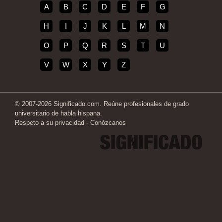
A
B
C
D
E
F
G
H
I
J
K
L
M
N
O
P
Q
R
S
T
U
V
W
X
Y
Z
© 2007-2026 Significado.com. Reúne profesionales de grado
universitario de habla hispana.
Respeto a su privacidad
-
Conózcanos