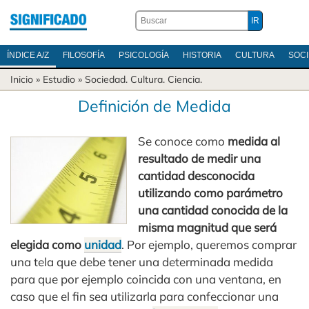
ÍNDICE A/Z
FILOSOFÍA
PSICOLOGÍA
HISTORIA
CULTURA
SOC
Inicio
» Estudio »
Sociedad
.
Cultura
.
Ciencia
.
Definición de Medida
Se conoce como
medida al
resultado de medir una
cantidad desconocida
utilizando como parámetro
una cantidad conocida de la
misma magnitud que será
elegida como
unidad
. Por ejemplo, queremos comprar
una tela que debe tener una determinada medida
para que por ejemplo coincida con una ventana, en
caso que el fin sea utilizarla para confeccionar una