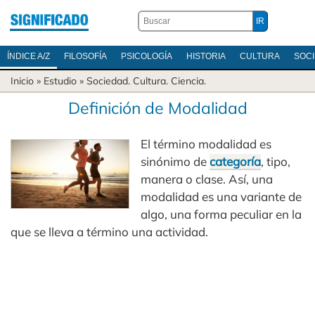
ÍNDICE A/Z
FILOSOFÍA
PSICOLOGÍA
HISTORIA
CULTURA
SOC
Inicio
» Estudio »
Sociedad
.
Cultura
.
Ciencia
.
Definición de Modalidad
El término modalidad es
sinónimo de
categoría
, tipo,
manera o clase. Así, una
modalidad es una variante de
algo, una forma peculiar en la
que se lleva a término una actividad.