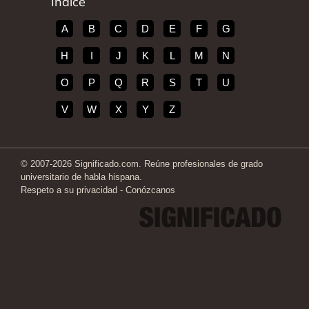
Índice
A
B
C
D
E
F
G
H
I
J
K
L
M
N
O
P
Q
R
S
T
U
V
W
X
Y
Z
© 2007-2026 Significado.com. Reúne profesionales de grado
universitario de habla hispana.
Respeto a su privacidad
-
Conózcanos