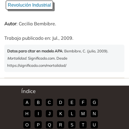
Revolución Industrial
Autor
: Cecilia Bembibre.
Trabajo publicado en: Jul., 2009.
Datos para citar en modelo APA
: Bembibre, C. (julio, 2009).
Mortalidad
. Significado.com. Desde
https://significado.com/mortalidad/
Índice
A
B
C
D
E
F
G
H
I
J
K
L
M
N
O
P
Q
R
S
T
U