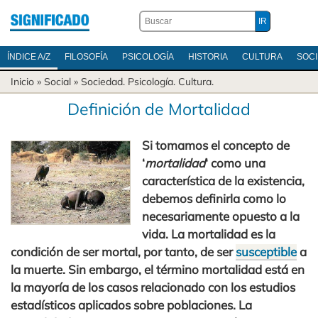
ÍNDICE A/Z
FILOSOFÍA
PSICOLOGÍA
HISTORIA
CULTURA
SOC
Inicio
» Social »
Sociedad
.
Psicología
.
Cultura
.
Definición de Mortalidad
Si tomamos el concepto de
‘
mortalidad
‘ como una
característica de la existencia,
debemos definirla como lo
necesariamente opuesto a la
vida. La mortalidad es la
condición de ser mortal, por tanto, de ser
susceptible
a
la muerte. Sin embargo, el término mortalidad está en
la mayoría de los casos relacionado con los estudios
estadísticos aplicados sobre poblaciones. La