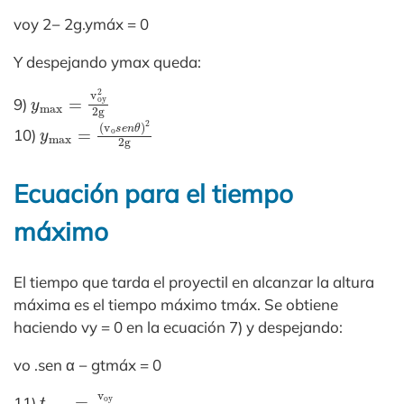
voy 2− 2g.ymáx = 0
Y despejando ymax queda:
y
max
=
v
oy
2
2g
9)
y
(
v
max
o
s
e
n
=
θ
)
2
2g
10)
Ecuación para el tiempo
máximo
El tiempo que tarda el proyectil en alcanzar la altura
máxima es el tiempo máximo tmáx. Se obtiene
haciendo vy = 0 en la ecuación 7) y despejando:
vo .sen α − gtmáx = 0
t
max
=
v
oy
g
11)