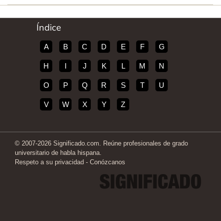
Índice
A
B
C
D
E
F
G
H
I
J
K
L
M
N
O
P
Q
R
S
T
U
V
W
X
Y
Z
© 2007-2026 Significado.com. Reúne profesionales de grado
universitario de habla hispana.
Respeto a su privacidad
-
Conózcanos