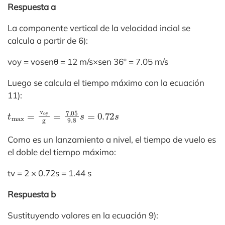
Respuesta a
La componente vertical de la velocidad incial se
calcula a partir de 6):
voy = vosenθ = 12 m/s×sen 36º = 7.05 m/s
Luego se calcula el tiempo máximo con la ecuación
11):
t
max
=
v
oy
g
=
7.05
9.8
s
=
0.72
s
Como es un lanzamiento a nivel, el tiempo de vuelo es
el doble del tiempo máximo:
tv = 2 × 0.72s = 1.44 s
Respuesta b
Sustituyendo valores en la ecuación 9):