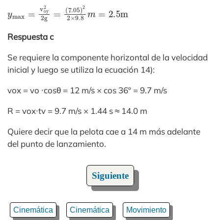
y
(
7.05
max
)
=
2
v
2
oy
×
9.8
2
2g
m
=
=
2
.5m
Respuesta c
Se requiere la componente horizontal de la velocidad
inicial y luego se utiliza la ecuación 14):
vox = vo ∙cosθ = 12 m/s × cos 36º = 9.7 m/s
R = vox∙tv = 9.7 m/s × 1.44 s ≈ 14.0 m
Quiere decir que la pelota cae a 14 m más adelante
del punto de lanzamiento.
Siguiente
Cinemática
Cinemática
Movimiento