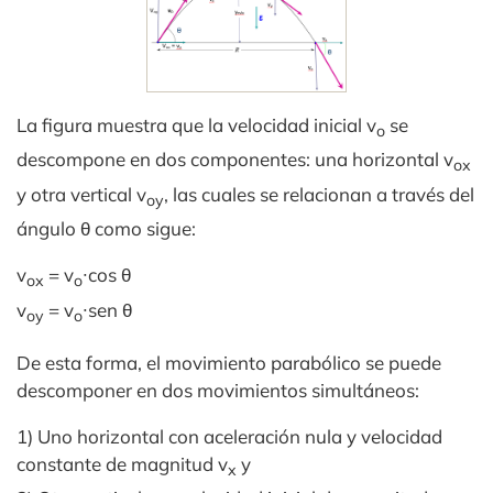
La figura muestra que la velocidad inicial v
se
o
descompone en dos componentes: una horizontal v
ox
y otra vertical v
, las cuales se relacionan a través del
oy
ángulo θ como sigue:
v
= v
∙cos θ
ox
o
v
= v
∙sen θ
oy
o
De esta forma, el movimiento parabólico se puede
descomponer en dos movimientos simultáneos:
1) Uno horizontal con aceleración nula y velocidad
constante de magnitud v
y
x