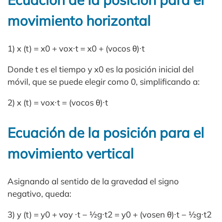
movimiento horizontal
1) x (t) = x0 + vox∙t = x0 + (vocos θ)∙t
Donde t es el tiempo y x0 es la posición inicial del
móvil, que se puede elegir como 0, simplificando a:
2) x (t) = vox∙t = (vocos θ)∙t
Ecuación de la posición para el
movimiento vertical
Asignando al sentido de la gravedad el signo
negativo, queda:
3) y (t) = y0 + voy ∙t − ½g∙t2 = y0 + (vosen θ)∙t − ½g∙t2