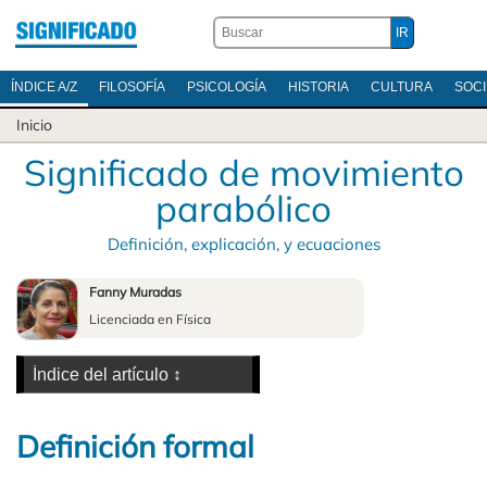
ÍNDICE A/Z
FILOSOFÍA
PSICOLOGÍA
HISTORIA
CULTURA
SOC
Inicio
Significado de movimiento
parabólico
Definición, explicación, y ecuaciones
Fanny Muradas
Licenciada en Física
Definición formal