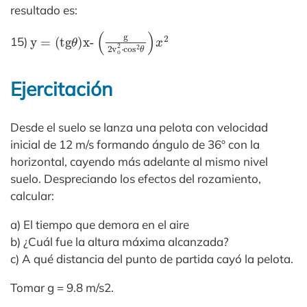
resultado es:
y
(
g
=
2v
(tg
o
θ
2
)x-
⋅
cos
2
θ
)
x
2
15)
Ejercitación
Desde el suelo se lanza una pelota con velocidad
inicial de 12 m/s formando ángulo de 36º con la
horizontal, cayendo más adelante al mismo nivel
suelo. Despreciando los efectos del rozamiento,
calcular:
a) El tiempo que demora en el aire
b) ¿Cuál fue la altura máxima alcanzada?
c) A qué distancia del punto de partida cayó la pelota.
Tomar g = 9.8 m/s2.