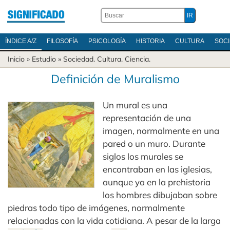
ÍNDICE A/Z
FILOSOFÍA
PSICOLOGÍA
HISTORIA
CULTURA
SOC
Inicio
» Estudio »
Sociedad
.
Cultura
.
Ciencia
.
Definición de Muralismo
Un mural es una
representación de una
imagen, normalmente en una
pared o un muro. Durante
siglos los murales se
encontraban en las iglesias,
aunque ya en la prehistoria
los hombres dibujaban sobre
piedras todo tipo de imágenes, normalmente
relacionadas con la vida cotidiana. A pesar de la larga