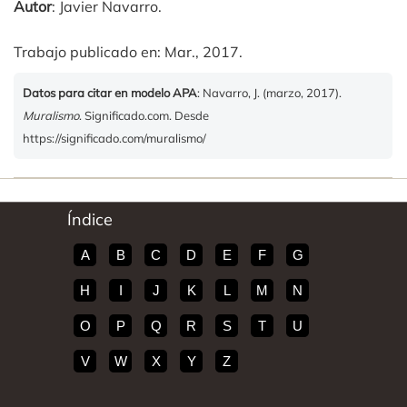
Autor
: Javier Navarro.
Trabajo publicado en: Mar., 2017.
Datos para citar en modelo APA
: Navarro, J. (marzo, 2017).
Muralismo
. Significado.com. Desde
https://significado.com/muralismo/
Índice
A
B
C
D
E
F
G
H
I
J
K
L
M
N
O
P
Q
R
S
T
U
V
W
X
Y
Z