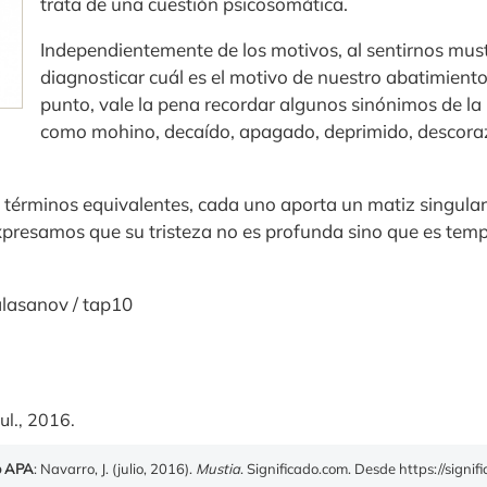
trata de una cuestión psicosomática.
Independientemente de los motivos, al sentirnos mu
diagnosticar cuál es el motivo de nuestro abatimiento
punto, vale la pena recordar algunos sinónimos de la 
como mohino, decaído, apagado, deprimido, descora
n términos equivalentes, cada uno aporta un matiz singular.
xpresamos que su tristeza no es profunda sino que es temp
alasanov / tap10
ul., 2016.
o APA
: Navarro, J. (julio, 2016).
Mustia
. Significado.com. Desde https://signi