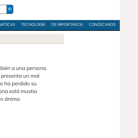
MÁTICAS
TECNOLOGÍA
DE IMPORTANCIA
CONÓZCANOS
mbién a una persona.
 presenta un mal
 o ha perdido su
sona está mustia
in ánimo.