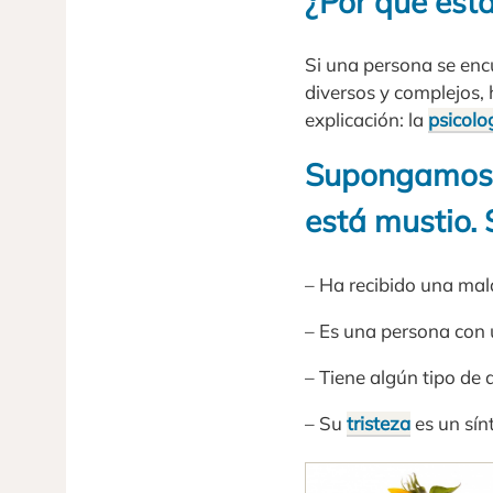
¿Por qué est
Si una persona se enc
diversos y complejos, 
explicación: la
psicolo
Supongamos 
está mustio. 
– Ha recibido una mala 
– Es una persona con 
– Tiene algún tipo de 
– Su
tristeza
es un sín