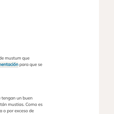
e de mustum que
mentación
para que se
e tengan un buen
stán mustias. Como es
ta o por exceso de