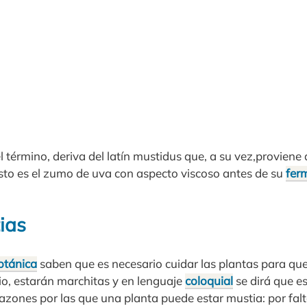
l término, deriva del latín mustidus que, a su vez,provien
osto es el zumo de uva con aspecto viscoso antes de su
fer
ias
otánica
saben que es necesario cuidar las plantas para qu
io, estarán marchitas y en lenguaje
coloquial
se dirá que e
 razones por las que una planta puede estar mustia: por fal