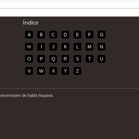
Índice
A
B
C
D
E
F
G
H
I
J
K
L
M
N
O
P
Q
R
S
T
U
V
W
X
Y
Z
iversitario de habla hispana.