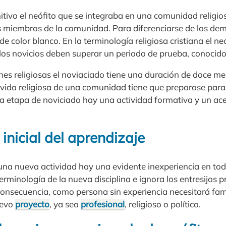
mitivo el neófito que se integraba en una comunidad religi
s miembros de la comunidad. Para diferenciarse de los demá
e color blanco. En la terminología religiosa cristiana el ne
s los novicios deben superar un periodo de prueba, conocid
nes religiosas el noviaciado tiene una duración de doce me
a vida religiosa de una comunidad tiene que preparase para l
la etapa de noviciado hay una actividad formativa y un ac
 inicial del aprendizaje
a nueva actividad hay una evidente inexperiencia en tod
erminología de la nueva disciplina e ignora los entresijos p
 consecuencia, como persona sin experiencia necesitará fami
uevo
proyecto
, ya sea
profesional
, religioso o político.