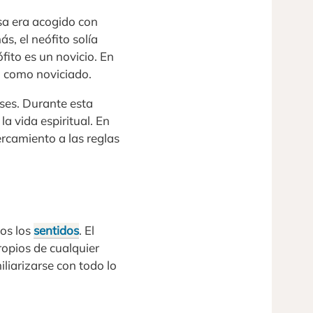
osa era acogido con
s, el neófito solía
ófito es un novicio. En
o como noviciado.
ses. Durante esta
a vida espiritual. En
ercamiento a las reglas
os los
sentidos
. El
ropios de cualquier
liarizarse con todo lo