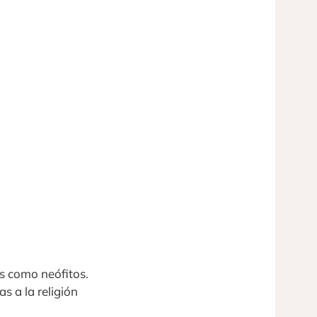
os como neófitos.
s a la religión