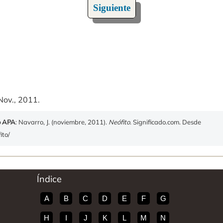
Siguiente
Nov., 2011.
o APA
: Navarro, J. (noviembre, 2011).
Neófito
. Significado.com. Desde
ito/
Índice
A
B
C
D
E
F
G
H
I
J
K
L
M
N