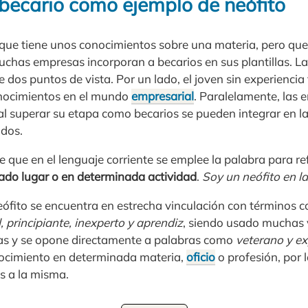
 becario como ejemplo de neófito
que tiene unos conocimientos sobre una materia, pero que n
uchas empresas incorporan a becarios en sus plantillas. La
dos puntos de vista. Por un lado, el joven sin experiencia 
onocimientos en el mundo
empresarial
. Paralelamente, las
al superar su etapa como becarios se pueden integrar en la
ados.
 que en el lenguaje corriente se emplee la palabra para re
ado lugar o en determinada actividad
.
Soy un neófito en la
eófito se encuentra en estrecha vinculación con términos 
, principiante, inexperto y aprendiz
, siendo usado muchas
as y se opone directamente a palabras como
veterano y e
nocimiento en determinada materia,
oficio
o profesión, por 
s a la misma.