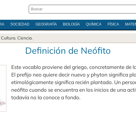
RA
SOCIEDAD
GEOGRAFÍA
BIOLOGÍA
QUÍMICA
FÍSICA
MATE
.
Cultura
.
Ciencia
.
Definición de Neófito
Este vocablo proviene del griego, concretamente de l
El prefijo neo quiere decir nuevo y phyton significa pla
etimológicamente significa recién plantado. Un pers
neófito cuando se encuentra en los inicios de una act
todavía no la conoce a fondo.