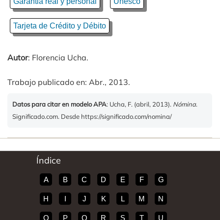
Garantia real y personal
Unesco
Tarjeta de Crédito y Débito
Autor
: Florencia Ucha.
Trabajo publicado en: Abr., 2013.
Datos para citar en modelo APA
: Ucha, F. (abril, 2013).
Nómina
.
Significado.com. Desde https://significado.com/nomina/
Índice
A
B
C
D
E
F
G
H
I
J
K
L
M
N
O
P
Q
R
S
T
U