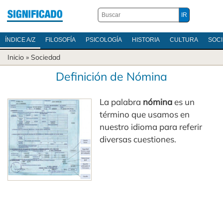
ÍNDICE A/Z
FILOSOFÍA
PSICOLOGÍA
HISTORIA
CULTURA
SOC
Inicio
»
Sociedad
Definición de Nómina
La palabra
nómina
es un
término que usamos en
nuestro idioma para referir
diversas cuestiones.