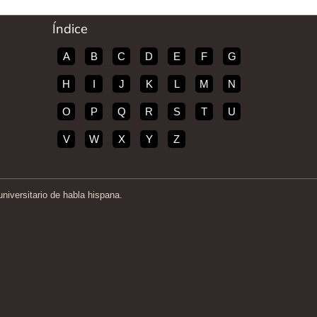
Índice
A
B
C
D
E
F
G
H
I
J
K
L
M
N
O
P
Q
R
S
T
U
V
W
X
Y
Z
iversitario de habla hispana.