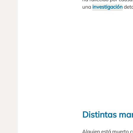
una
investigación
deta
Distintas man
Alguien está muerto c