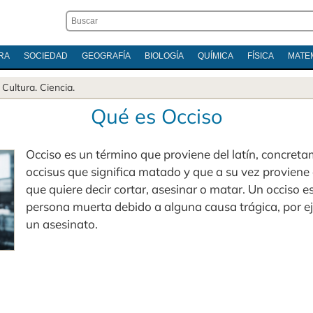
RA
SOCIEDAD
GEOGRAFÍA
BIOLOGÍA
QUÍMICA
FÍSICA
MATE
.
Cultura
.
Ciencia
.
Qué es Occiso
Occiso es un término que proviene del latín, concret
occisus que significa matado y que a su vez proviene 
que quiere decir cortar, asesinar o matar. Un occiso e
persona muerta debido a alguna causa trágica, por e
un asesinato.