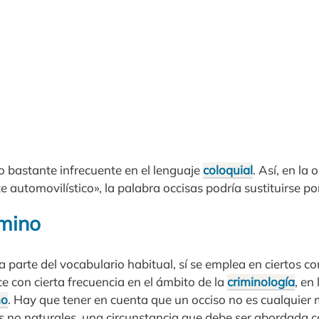
o bastante infrecuente en el lenguaje
coloquial
. Así, en la
e automovilístico», la palabra occisas podría sustituirse p
rmino
a parte del vocabulario habitual, sí se emplea en ciertos co
e con cierta frecuencia en el ámbito de la
criminología
, en
ho
. Hay que tener en cuenta que un occiso no es cualquier
s no naturales, una circunstancia que debe ser abordada c