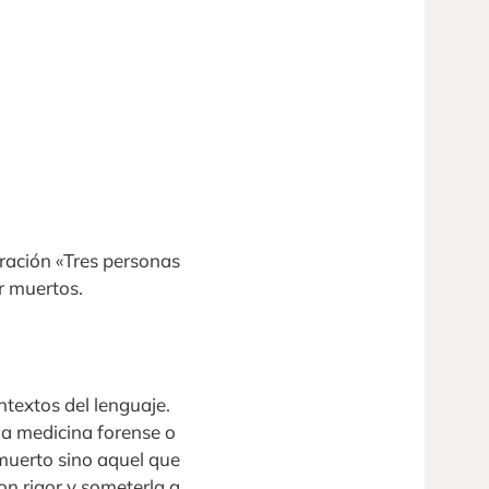
 oración «Tres personas
or muertos.
ntextos del lenguaje.
 la medicina forense o
 muerto sino aquel que
on rigor y someterla a