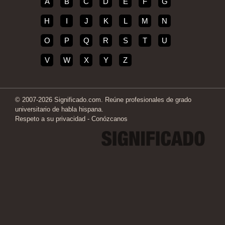
A
B
C
D
E
F
G
H
I
J
K
L
M
N
O
P
Q
R
S
T
U
V
W
X
Y
Z
© 2007-2026 Significado.com. Reúne profesionales de grado
universitario de habla hispana.
Respeto a su privacidad
-
Conózcanos