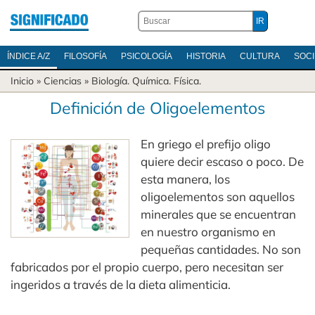
ÍNDICE A/Z
FILOSOFÍA
PSICOLOGÍA
HISTORIA
CULTURA
SOC
Inicio
»
Ciencias
»
Biología
.
Química
.
Física
.
Definición de Oligoelementos
En griego el prefijo oligo
quiere decir escaso o poco. De
esta manera, los
oligoelementos son aquellos
minerales que se encuentran
en nuestro organismo en
pequeñas cantidades. No son
fabricados por el propio cuerpo, pero necesitan ser
ingeridos a través de la dieta alimenticia.