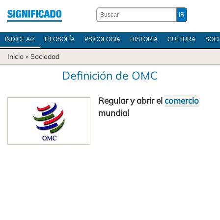
ÍNDICE A/Z
FILOSOFÍA
PSICOLOGÍA
HISTORIA
CULTURA
SOC
Inicio
»
Sociedad
Definición de OMC
Regular y abrir el
comercio
mundial