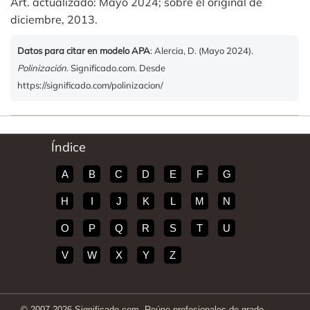
Art. actualizado: Mayo 2024; sobre el original de
diciembre, 2013.
Datos para citar en modelo APA
: Alercia, D. (Mayo 2024).
Polinización
. Significado.com. Desde
https://significado.com/polinizacion/
Índice
A
B
C
D
E
F
G
H
I
J
K
L
M
N
O
P
Q
R
S
T
U
V
W
X
Y
Z
© 2007-2026 Significado.com. Reúne profesionales de grado