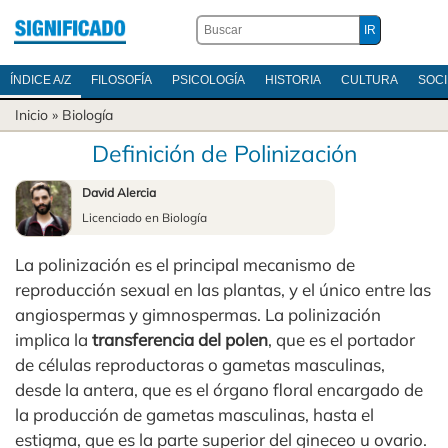
ÍNDICE A/Z
FILOSOFÍA
PSICOLOGÍA
HISTORIA
CULTURA
SOC
Inicio
»
Biología
Definición de Polinización
David Alercia
Licenciado en Biología
La polinización es el principal mecanismo de
reproducción sexual en las plantas, y el único entre las
angiospermas y gimnospermas. La polinización
implica la
transferencia del polen
, que es el portador
de células reproductoras o gametas masculinas,
desde la antera, que es el órgano floral encargado de
la producción de gametas masculinas, hasta el
estigma, que es la parte superior del gineceo u ovario.