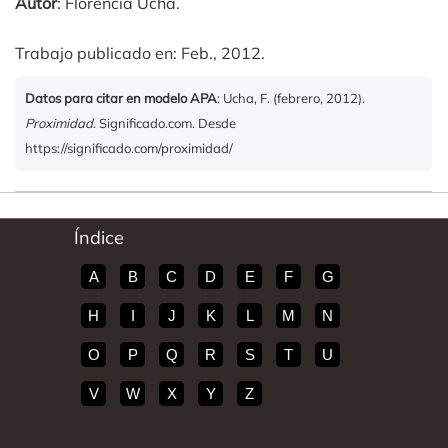
Autor
: Florencia Ucha.
Trabajo publicado en: Feb., 2012.
Datos para citar en modelo APA
: Ucha, F. (febrero, 2012).
Proximidad
. Significado.com. Desde
https://significado.com/proximidad/
Índice
A
B
C
D
E
F
G
H
I
J
K
L
M
N
O
P
Q
R
S
T
U
V
W
X
Y
Z