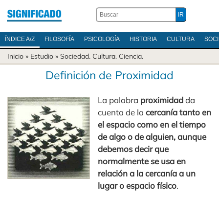
ÍNDICE A/Z
FILOSOFÍA
PSICOLOGÍA
HISTORIA
CULTURA
SOC
Inicio
» Estudio »
Sociedad
.
Cultura
.
Ciencia
.
Definición de Proximidad
La palabra
proximidad
da
cuenta de la
cercanía tanto en
el espacio como en el tiempo
de algo o de alguien, aunque
debemos decir que
normalmente se usa en
relación a la cercanía a un
lugar o espacio físico
.