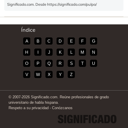
Significado.com. Desde https://significado.com/pulpo/
Índice
A
B
C
D
E
F
G
H
I
J
K
L
M
N
O
P
Q
R
S
T
U
V
W
X
Y
Z
© 2007-2026 Significado.com. Reúne profesionales de grado
universitario de habla hispana.
Respeto a su privacidad
-
Conózcanos