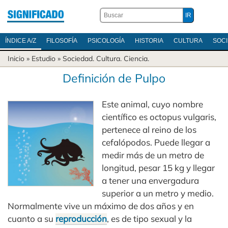
ÍNDICE A/Z
FILOSOFÍA
PSICOLOGÍA
HISTORIA
CULTURA
SOC
Inicio
» Estudio »
Sociedad
.
Cultura
.
Ciencia
.
Definición de Pulpo
Este animal, cuyo nombre
científico es octopus vulgaris,
pertenece al reino de los
cefalópodos. Puede llegar a
medir más de un metro de
longitud, pesar 15 kg y llegar
a tener una envergadura
superior a un metro y medio.
Normalmente vive un máximo de dos años y en
cuanto a su
reproducción
, es de tipo sexual y la