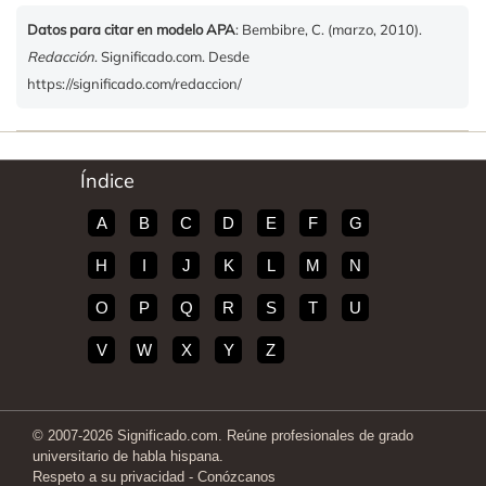
Datos para citar en modelo APA
: Bembibre, C. (marzo, 2010).
Redacción
. Significado.com. Desde
https://significado.com/redaccion/
Índice
A
B
C
D
E
F
G
H
I
J
K
L
M
N
O
P
Q
R
S
T
U
V
W
X
Y
Z
© 2007-2026 Significado.com. Reúne profesionales de grado
universitario de habla hispana.
Respeto a su privacidad
-
Conózcanos