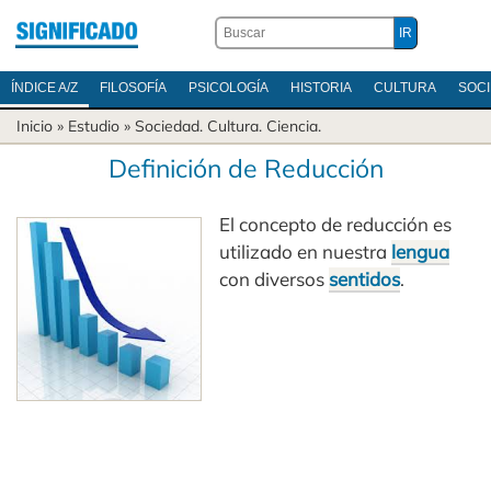
ÍNDICE A/Z
FILOSOFÍA
PSICOLOGÍA
HISTORIA
CULTURA
SOC
Inicio
» Estudio »
Sociedad
.
Cultura
.
Ciencia
.
Definición de Reducción
El concepto de reducción es
utilizado en nuestra
lengua
con diversos
sentidos
.