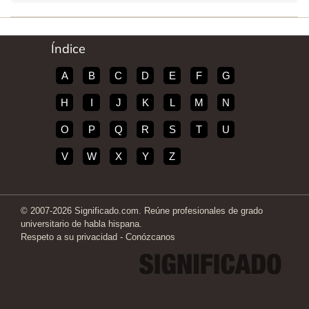
Índice
A
B
C
D
E
F
G
H
I
J
K
L
M
N
O
P
Q
R
S
T
U
V
W
X
Y
Z
© 2007-2026 Significado.com. Reúne profesionales de grado
universitario de habla hispana.
Respeto a su privacidad
-
Conózcanos