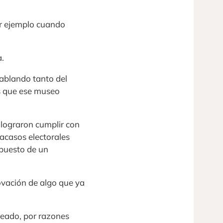
or ejemplo cuando
a.
ablando tanto del
s que ese museo
 lograron cumplir con
racasos electorales
upuesto de un
ovación de algo que ya
reado, por razones