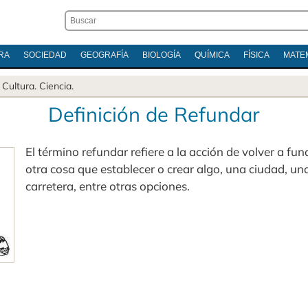
RA
SOCIEDAD
GEOGRAFÍA
BIOLOGÍA
QUÍMICA
FÍSICA
MATE
.
Cultura
.
Ciencia
.
Definición de Refundar
El término refundar refiere a la acción de volver a fun
otra cosa que establecer o crear algo, una ciudad, u
carretera, entre otras opciones.