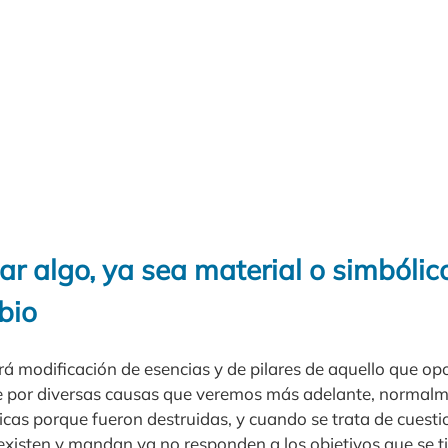
ar algo, ya sea material o simbólic
bio
rá modificación de esencias y de pilares de aquello que o
e por diversas causas que veremos más adelante, normal
icas porque fueron destruidas, y cuando se trata de cuest
 existen y mandan ya no responden a los objetivos que se t