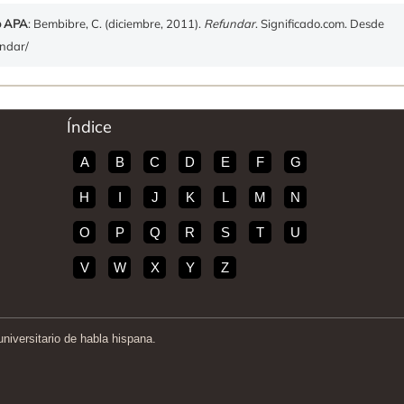
o APA
: Bembibre, C. (diciembre, 2011).
Refundar
. Significado.com. Desde
undar/
Índice
A
B
C
D
E
F
G
H
I
J
K
L
M
N
O
P
Q
R
S
T
U
V
W
X
Y
Z
iversitario de habla hispana.