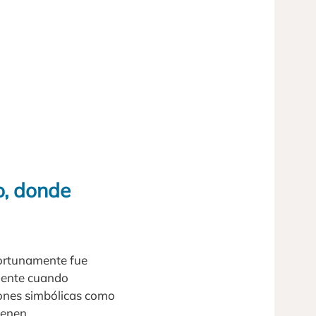
o, donde
portunamente fue
mente cuando
iones simbólicas como
ienen.