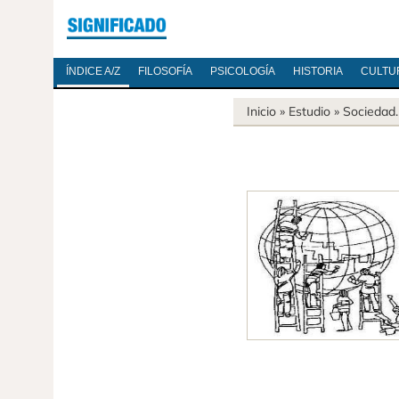
ÍNDICE A/Z
FILOSOFÍA
PSICOLOGÍA
HISTORIA
CULTU
Inicio
» Estudio »
Sociedad