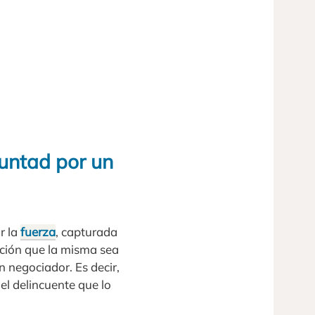
luntad por un
r la
fuerza
, capturada
nción que la misma sea
un negociador. Es decir,
el delincuente que lo