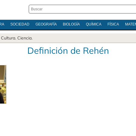
RA
SOCIEDAD
GEOGRAFÍA
BIOLOGÍA
QUÍMICA
FÍSICA
MATE
.
Cultura
.
Ciencia
.
Definición de Rehén