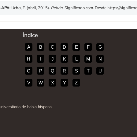
o APA
: Ucha, F. (abril, 2015).
Rehén
. Significado.com. Desde https://signific
Índice
A
B
C
D
E
F
G
H
I
J
K
L
M
N
O
P
Q
R
S
T
U
V
W
X
Y
Z
iversitario de habla hispana.