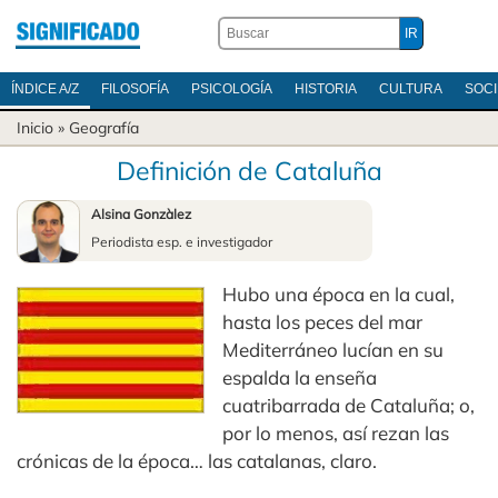
ÍNDICE A/Z
FILOSOFÍA
PSICOLOGÍA
HISTORIA
CULTURA
SOC
Inicio
»
Geografía
Definición de Cataluña
Alsina Gonzàlez
Periodista esp. e investigador
Hubo una época en la cual,
hasta los peces del mar
Mediterráneo lucían en su
espalda la enseña
cuatribarrada de Cataluña; o,
por lo menos, así rezan las
crónicas de la época… las catalanas, claro.