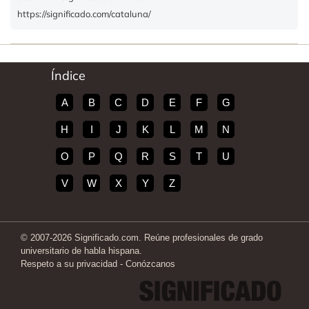
https://significado.com/cataluna/
Índice
A
B
C
D
E
F
G
H
I
J
K
L
M
N
O
P
Q
R
S
T
U
V
W
X
Y
Z
© 2007-2026 Significado.com. Reúne profesionales de grado
universitario de habla hispana.
Respeto a su privacidad
-
Conózcanos