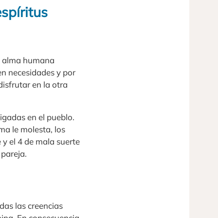
spíritus
 el alma humana
nen necesidades y por
sfrutar en la otra
aigadas en el pueblo.
ma le molesta, los
 y el 4 de mala suerte
 pareja.
das las creencias
china. En consecuencia,