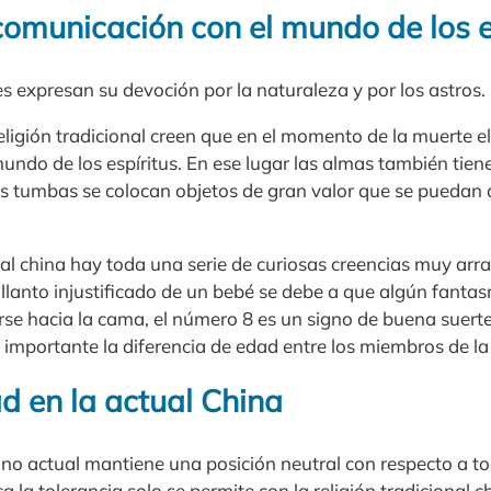
comunicación con el mundo de los e
les expresan su devoción por la naturaleza y por los astros.
religión tradicional creen que en el momento de la muerte
 mundo de los espíritus. En ese lugar las almas también tie
s tumbas se colocan objetos de gran valor que se puedan di
onal china hay toda una serie de curiosas creencias muy arr
 llanto injustificado de un bebé se debe a que algún fantas
se hacia la cama, el número 8 es un signo de buena suerte
importante la diferencia de edad entre los miembros de la
ad en la actual China
no actual mantiene una posición neutral con respecto a to
ica la tolerancia solo se permite con la religión tradicional 