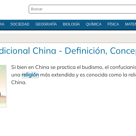
RA
SOCIEDAD
GEOGRAFÍA
BIOLOGÍA
QUÍMICA
FÍSICA
MATE
dicional China - Definición, Conc
Si bien en China se practica el budismo, el confucian
una
religión
más extendida y es conocida como la reli
China.