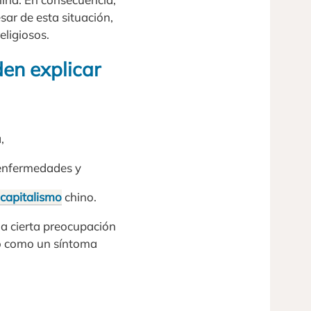
sar de esta situación,
eligiosos.
en explicar
,
s enfermedades y
capitalismo
chino.
una cierta preocupación
so como un síntoma