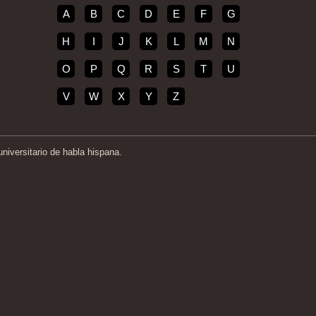
A
B
C
D
E
F
G
H
I
J
K
L
M
N
O
P
Q
R
S
T
U
V
W
X
Y
Z
iversitario de habla hispana.