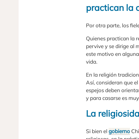
practican la 
Por otra parte, los fie
Quienes practican la 
pervive y se dirige al
este motivo en alguna
vida.
En la religión tradici
Así, consideran que el
espejos deben orientar
y para casarse es muy 
La religiosid
Si bien el
gobierno
Chi
religiosas, en la práct