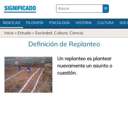
ÍNDICE A/Z
FILOSOFÍA
PSICOLOGÍA
HISTORIA
CULTURA
SOC
Inicio
» Estudio »
Sociedad
.
Cultura
.
Ciencia
.
Definición de Replanteo
Un replanteo es plantear
nuevamente un asunto o
cuestión
.