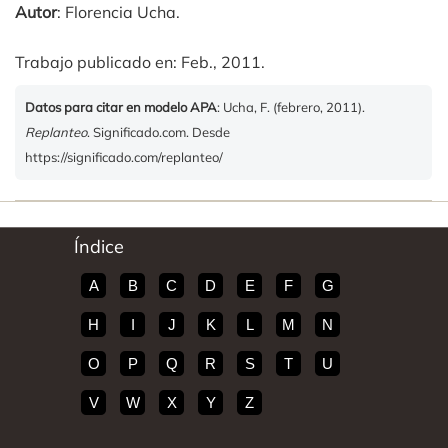
Autor
: Florencia Ucha.
Trabajo publicado en: Feb., 2011.
Datos para citar en modelo APA
: Ucha, F. (febrero, 2011).
Replanteo
. Significado.com. Desde
https://significado.com/replanteo/
Índice
A
B
C
D
E
F
G
H
I
J
K
L
M
N
O
P
Q
R
S
T
U
V
W
X
Y
Z