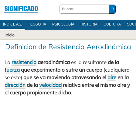
ÍNDICE A/Z
FILOSOFÍA
PSICOLOGÍA
HISTORIA
CULTURA
SOC
Inicio
Definición de Resistencia Aerodinámica
La
resistencia
aerodinámica
es la resultante
de la
fuerza
que experimenta o sufre un cuerpo
(cualquiera
se éste)
que se va moviendo atravesando el
aire
en la
dirección
de la
velocidad
relativa entre el mismo aire y
el cuerpo propiamente dicho
.