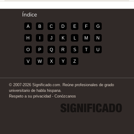
Índice
A
B
C
D
E
F
G
H
I
J
K
L
M
N
O
P
Q
R
S
T
U
V
W
X
Y
Z
© 2007-2026 Significado.com. Reúne profesionales de grado
universitario de habla hispana.
Respeto a su privacidad
-
Conózcanos