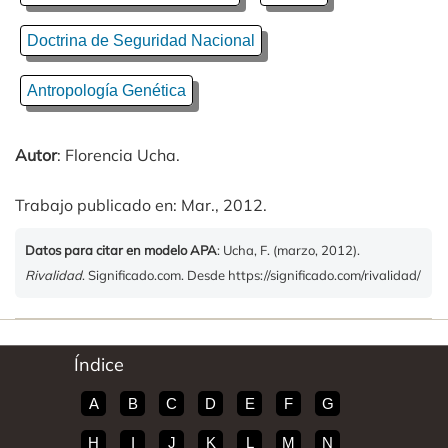
Doctrina de Seguridad Nacional
Antropología Genética
Autor
: Florencia Ucha.
Trabajo publicado en: Mar., 2012.
Datos para citar en modelo APA
: Ucha, F. (marzo, 2012).
Rivalidad
. Significado.com. Desde https://significado.com/rivalidad/
Índice
A
B
C
D
E
F
G
H
I
J
K
L
M
N