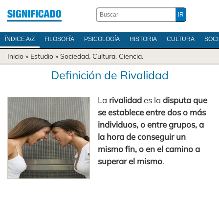
ÍNDICE A/Z
FILOSOFÍA
PSICOLOGÍA
HISTORIA
CULTURA
SOC
Inicio
» Estudio »
Sociedad
.
Cultura
.
Ciencia
.
Definición de Rivalidad
La
rivalidad
es la
disputa que
se establece entre dos o más
individuos, o entre grupos, a
la hora de conseguir un
mismo fin, o en el camino a
superar el mismo
.